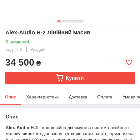
Alex-Audio H-2 Лінійний масив
В наявності
Код: H-2
Роздріб
34 500
₴
Купити
Опис
Характеристики
Доставка
Оплата
Умови п
Опис
Alex-Audio H-2
- професійна двосмугова система лінійного
масиву широкого діапазону відтворюваних частот, призначена
для великих об'єктів такі як концертні зали, стадіони і всі види