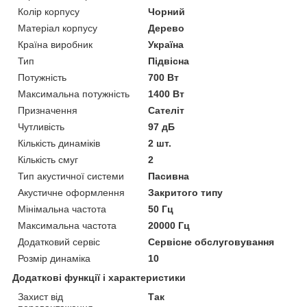
Колір корпусу
Чорний
Матеріал корпусу
Дерево
Країна виробник
Україна
Тип
Підвісна
Потужність
700 Вт
Максимальна потужність
1400 Вт
Призначення
Сателіт
Чутливість
97 дБ
Кількість динаміків
2 шт.
Кількість смуг
2
Тип акустичної системи
Пасивна
Акустичне оформлення
Закритого типу
Мінімальна частота
50 Гц
Максимальна частота
20000 Гц
Додатковий сервіс
Сервісне обслуговування
Розмір динаміка
10
Додаткові функції і характеристики
Захист від
Так