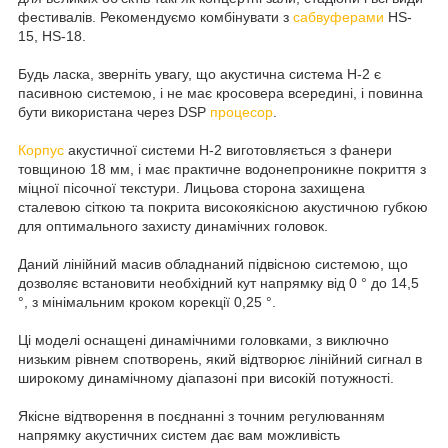
фестивалів. Рекомендуємо комбінувати з
сабвуферами
HS-
15, HS-18.
Будь ласка, зверніть увагу, що акустична система H-2 є
пасивною системою, і не має кросовера всередині, і повинна
бути використана через DSP
процесор
.
Корпус
акустичної системи H-2 виготовляється з фанери
товщиною 18 мм, і має практичне водонепроникне покриття з
міцної пісочної текстури. Лицьова сторона захищена
сталевою сіткою та покрита високоякісною акустичною губкою
для оптимального захисту динамічних головок.
Даний лінійний масив обладнаний підвісною системою, що
дозволяє встановити необхідний кут напрямку від 0 ° до 14,5
°, з мінімальним кроком корекції 0,25 °.
Ці моделі оснащені динамічними головками, з виключно
низьким рівнем спотворень, який відтворює лінійний сигнал в
широкому динамічному діапазоні при високій потужності.
Якісне відтворення в поєднанні з точним регулюванням
напрямку акустичних систем дає вам можливість