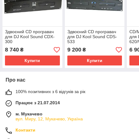
Здвоєний CD програвач
Здвоєний CD програвач
CD/
для DJ Kool Sound CDX-
для DJ Kool Sound CDS-
для 
300
533
620/
8 740
9 200
6 9
₴
₴
Купити
Купити
Про нас
100% позитивних з 6 відгуків за рік
Працює з 21.07.2014
м. Мукачево
вул. Миру, 12, Мукачево, Україна
Контакти