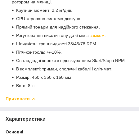
ротором на млинці.
Крутний момент: 2,2 кг/див.
CPU
керована система
двигуна
.
Прямий
тонарм
для
надійного стеження.
Регулювання висоти
тону
до 6 мм
з
замком
.
Швидкість: три швидкості 33/45/78 RPM.
Пітч-контроль: +/-10%,
Світлодіодні
кнопки з підсвічуванням
Start/Stop
і
RPM.
В комплекті: тримач, сполучні кабелі і сліп-мат.
Розмір:
450 х 350 х 160 мм
Вага: 8 кг
Приховати
Характеристики
Основні