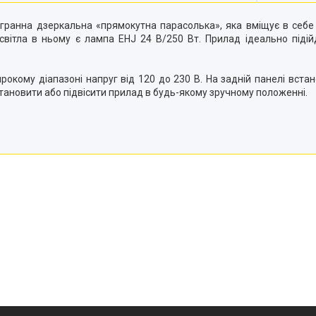
гранна дзеркальна «прямокутна парасолька», яка вміщує в себе
вітла в ньому є лампа EHJ 24 В/250 Вт. Прилад ідеально підійд
окому діапазоні напруг від 120 до 230 В. На задній панелі вста
тановити або підвісити прилад в будь-якому зручному положенні.