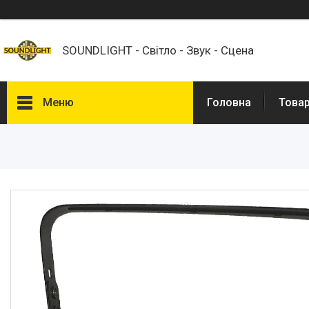
SOUNDLIGHT - Світло - Звук - Сцена
Меню
Головна
Това
Товари
Світлове обладнання
Акустичні системи
Динаміки і ВЧ-драйвери
Мікшерні пульти
Мікрофони
Підсилювачі потужності
Трансляційне обладнання
Спецефекти