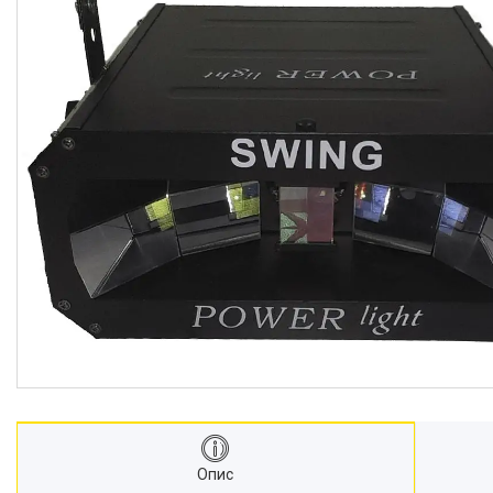
Системы управления светом
DJ оборудование
Звукові процесори і
еквалайзери
Проектори та екрани
Стійки, кріплення, кейси
Лампи для світлових приладів
Кабельна продукція
Фурнітура для кейсів і
акустичних систем
Новини
Про нас
Доставка та оплата
Повернення та обмін
Відгуки
Опис