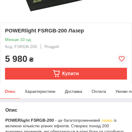
POWERlight FSRGB-200 Лазер
Менше 10 од.
Код: FSRGB-200
Роздріб
5 980
₴
Купити
Опис
Характеристики
Доставка
Оплата
Умови п
Опис
POWERlight FSRGB-200
- це багатопроменевий
лазер
із
великою кількістю різних ефектів. Створює понад 200
яскравих променів, які обертаються в різні боки та стробують.