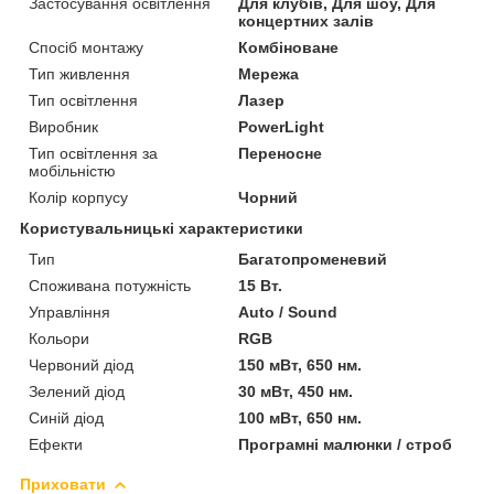
Застосування освітлення
Для клубів, Для шоу, Для
концертних залів
Спосіб монтажу
Комбіноване
Тип живлення
Мережа
Тип освітлення
Лазер
Виробник
PowerLight
Тип освітлення за
Переносне
мобільністю
Колір корпусу
Чорний
Користувальницькі характеристики
Тип
Багатопроменевий
Споживана потужність
15 Вт.
Управління
Auto / Sound
Кольори
RGB
Червоний діод
150 мВт, 650 нм.
Зелений діод
30 мВт, 450 нм.
Синій діод
100 мВт, 650 нм.
Ефекти
Програмні малюнки / строб
Приховати