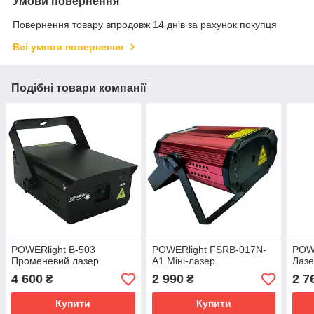
Умови повернення
Повернення товару впродовж 14 днів за рахунок покупця
Всі умови повернення
Подібні товари компанії
POWERlight B-503
POWERlight FSRB-017N-
POW
Променевий лазер
A1 Міні-лазер
Лаз
4 600
2 990
2 7
₴
₴
Купити
Купити