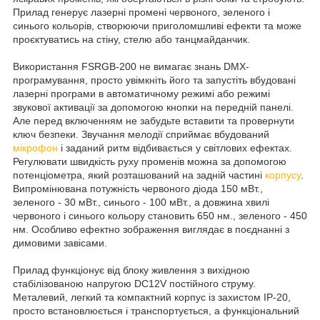
Прилад генерує лазерні промені червоного, зеленого і
синього кольорів, створюючи приголомшливі ефекти та може
проєктуватись на стіну, стелю або танцмайданчик.
Використання FSRGB-200 не вимагає знань DMX-
програмування, просто увімкніть його та запустіть вбудовані
лазерні програми в автоматичному режимі або режимі
звукової активації за допомогою кнопки на передній панелі.
Але перед включенням не забудьте вставити та провернути
ключ безпеки. Звучання мелодії сприймає вбудований
мікрофон
і заданий ритм відбивається у світлових ефектах.
Регулювати швидкість руху променів можна за допомогою
потенціометра, який розташований на задній частині
корпусу
.
Випромінювана потужність червоного діода 150 мВт.,
зеленого - 30 мВт., синього - 100 мВт., а довжина хвилі
червоного і синього кольору становить 650 нм., зеленого - 450
нм. Особливо ефектно зображення виглядає в поєднанні з
димовими завісами.
Прилад функціонує від блоку живлення з вихідною
стабілізованою напругою DC12V постійного струму.
Металевий, легкий та компактний корпус із захистом IP-20,
просто встановлюється і транспортується, а функціональний