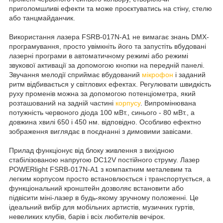
приголомшливі ефекти та може проєктуватись на стіну, стелю
або танцмайданчик.
Використання лазера FSRB-017N-A1 не вимагає знань DMX-
програмування, просто увімкніть його та запустіть вбудовані
лазерні програми в автоматичному режимі або режимі
звукової активації за допомогою кнопки на передній панелі.
Звучання мелодії сприймає вбудований
мікрофон
і заданий
ритм відбивається у світлових ефектах. Регулювати швидкість
руху променів можна за допомогою потенціометра, який
розташований на задній частині
корпусу
. Випромінювана
потужність червоного діода 100 мВт., синього - 80 мВт., а
довжина хвилі 650 і 450 нм. відповідно. Особливо ефектно
зображення виглядає в поєднанні з димовими завісами.
Прилад функціонує від блоку живлення з вихідною
стабілізованою напругою DC12V постійного струму. Лазер
POWERlight FSRB-017N-A1 з компактним металевим та
легким корпусом просто встановлюється і транспортується, а
функціональний кронштейн дозволяє встановити або
підвісити міні-лазер в будь-якому зручному положенні. Це
ідеальний вибір для мобільних артистів, музичних гуртів,
невеликих клубів, барів і всіх любителів вечірок.