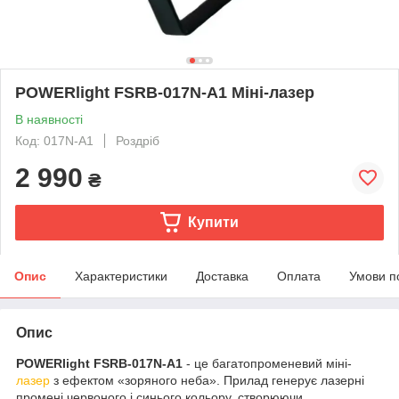
POWERlight FSRB-017N-A1 Міні-лазер
В наявності
Код: 017N-A1
Роздріб
2 990
₴
Купити
Опис
Характеристики
Доставка
Оплата
Умови п
Опис
POWERlight FSRB-017N-A1
- це багатопроменевий міні-
лазер
з ефектом «зоряного неба». Прилад генерує лазерні
промені червоного і синього кольору, створюючи