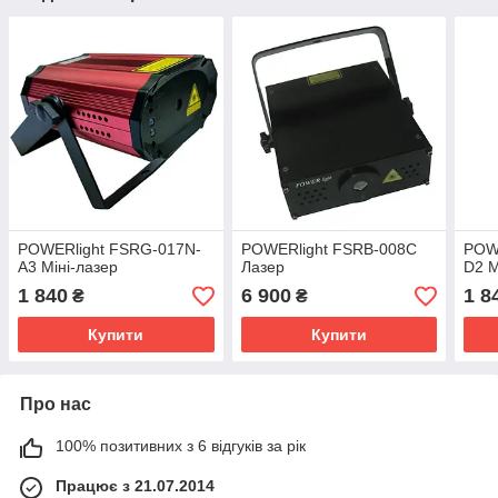
POWERlight FSRG-017N-
POWERlight FSRB-008C
POW
A3 Міні-лазер
Лазер
D2 М
1 840
6 900
1 8
₴
₴
Купити
Купити
Про нас
100% позитивних з 6 відгуків за рік
Працює з 21.07.2014