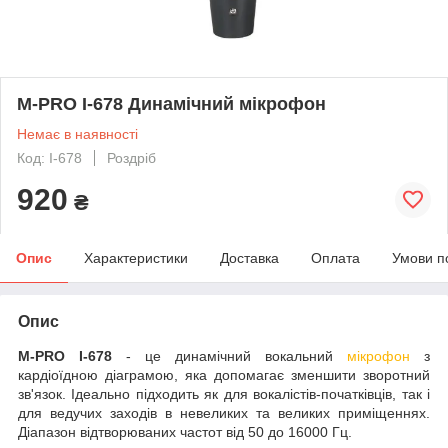
M-PRO I-678 Динамічний мікрофон
Немає в наявності
Код: I-678
Роздріб
920
₴
Опис
Характеристики
Доставка
Оплата
Умови п
Опис
M-PRO I-678
- це динамічний вокальний
мікрофон
з
кардіоїдною діаграмою, яка допомагає зменшити зворотний
зв'язок. Ідеально підходить як для вокалістів-початківців, так і
для ведучих заходів в невеликих та великих приміщеннях.
Діапазон відтворюваних частот від 50 до 16000 Гц.