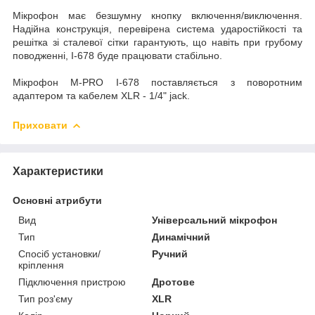
Мікрофон має безшумну кнопку включення/виключення.
Надійна конструкція, перевірена система ударостійкості та
решітка зі сталевої сітки гарантують, що навіть при грубому
поводженні, I-678 буде працювати стабільно.
Мікрофон M-PRO I-678 поставляється з поворотним
адаптером та кабелем XLR - 1/4" jack.
Приховати
Характеристики
Основні атрибути
Вид
Універсальний мікрофон
Тип
Динамічний
Спосіб установки/
Ручний
кріплення
Підключення пристрою
Дротове
Тип роз'єму
XLR