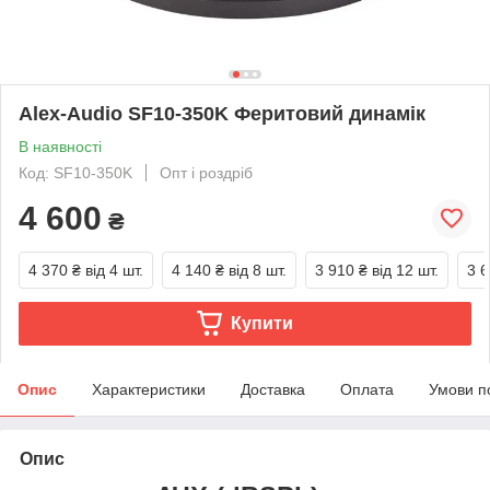
Alex-Audio SF10-350K Феритовий динамік
В наявності
Код: SF10-350K
Опт і роздріб
4 600
₴
4 370 ₴
від 4 шт.
4 140 ₴
від 8 шт.
3 910 ₴
від 12 шт.
3 6
Купити
Опис
Характеристики
Доставка
Оплата
Умови п
Опис