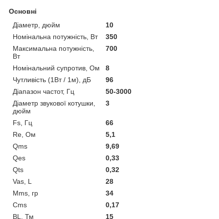
Основні
Діаметр, дюйм
10
Номінальна потужність, Вт
350
Максимальна потужність,
700
Вт
Номінальний супротив, Ом
8
Чутливість (1Вт / 1м), дБ
96
Діапазон частот, Гц
50-3000
Діаметр звукової котушки,
3
дюйм
Fs, Гц
66
Re, Ом
5,1
Qms
9,69
Qes
0,33
Qts
0,32
Vas, L
28
Mms, гр
34
Cms
0,17
BL, Тм
15