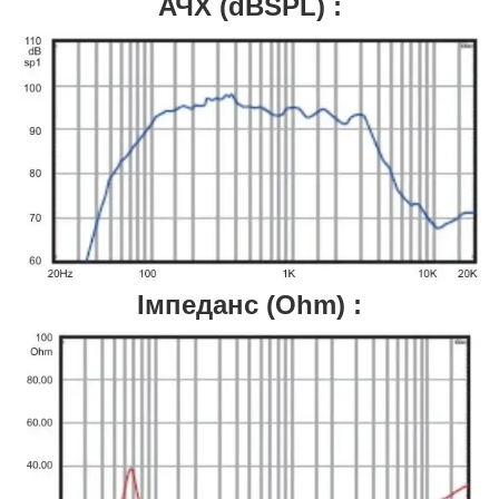
АЧХ (dBSPL) :
Імпеданс (Ohm) :