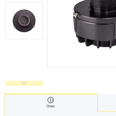
Системы управления светом
DJ оборудование
Звукові процесори і
еквалайзери
Проектори та екрани
Стійки, кріплення, кейси
Лампи для світлових приладів
Кабельна продукція
Фурнітура для кейсів і
акустичних систем
Новини
Про нас
Доставка та оплата
Повернення та обмін
Відгуки
Опис