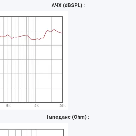
АЧХ (dBSPL) :
Імпеданс (Ohm) :