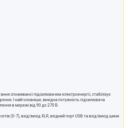
тання споживаної підсилювачем електроенергії, стабілізує
ення. І найголовніше, вихідна потужність підсилювача
ення в мережі від 90 до 270 В.
тів (0-7), вхід/вихід XLR, вхідний порт USB та вхід/вихід шини