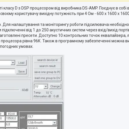
 класу D з DSP процесором від виробника DS-AMP. Поєднує в собі в
єму користувачу вихідну потужність при 4 Ом - 600 х 1600 х 1600 Вт
. Для налаштування та моніторингу роботи підсилювача необхідн
и підключенні від 1 до 250 акустичних систем через вхід/вихід по
готовлені пресети. Доступно 10 контрольних точок еквалайзера, я
DSP процесора рівна 96К. Також в програмному забезпеченні можна 
 погодних умовах.