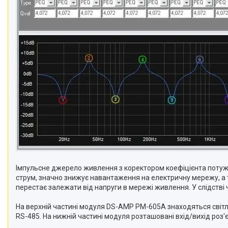
Імпульсне джерело живлення з коректором коефіцієнта потужно
струм, значно знижує навантаження на електричну мережу, а 
перестає залежати від напруги в мережі живлення. У слідстві 
На верхній частині модуля DS-AMP PM-605A знаходяться світлоді
RS-485. На нижній частині модуля розташовані вхід/вихід р