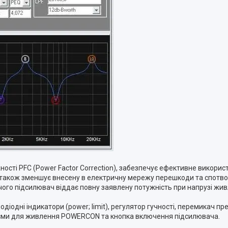
сті PFC (Power Factor Correction), забезпечує ефективне викорис
також зменшує внесену в електричну мережу перешкоди та спотвор
чого підсилювач віддає повну заявлену потужність при напрузі живл
одні індикатори (power; limit), регулятор гучності, перемикач пресе
оз'єми для живлення POWERCON та кнопка включення підсилювача.