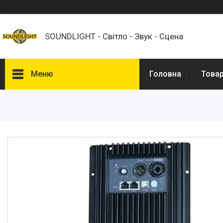
SOUNDLIGHT - Світло - Звук - Сцена
Меню
Головна
Това
Товари
Світлове обладнання
Акустичні системи
Динаміки і ВЧ-драйвери
Мікшерні пульти
Мікрофони
Підсилювачі потужності
Трансляційне обладнання
Спецефекти