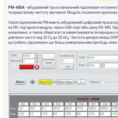
PM-605A
- вбудований трьох канальний підсилювач потужності
та кришталеву чистоту звучання. Модуль посилення пропонує сво
Серія підсилювачів PM мають вбудований цифровий процесор
на ПК і під'єднати модуль через USB-порт або шину RS-485. Пр
незалежно, а також зберігати та завантажувати попередньо за
діапазон частот від 20 Гц до 20 кГц. Частота дискретизації 
що робить підсилювач ще більш універсальним при будь-яких