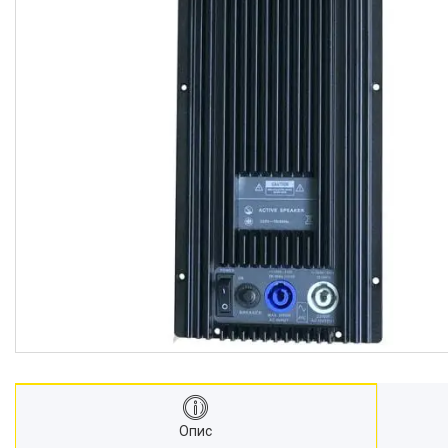
Системы управления светом
DJ оборудование
Звукові процесори і
еквалайзери
Проектори та екрани
Стійки, кріплення, кейси
Лампи для світлових приладів
Кабельна продукція
Фурнітура для кейсів і
акустичних систем
Новини
Про нас
Доставка та оплата
Повернення та обмін
Відгуки
Опис