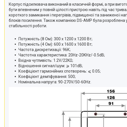
Корпус підсилювача виконаний в класичній формі, а при вигото
бути впевненим у повній цілості пристрою навіть під час трив
короткого замикання і перегрівів, підвищеної та заниженої н
блоків посилення. Також компанією DS-AMP була розроблена у
стабільності роботи.
Потужність (8 Ом): 300 х 1200 х 1200 Вт;
Потужність (4 Ом): 600 х 1600 х 1600 Вт;
Частота дискретизації: 96К;
Частотна
характеристика
:
20Hz
-
20KHz
/
-0.5dB
;
Вхідна чутливість
:
1.2V
/
22KΩ
;
Відношення сигнал
/
шум
:
⩾ 101dB
;
Коефіцієнт
гармонійних
спотворень
:
⩽
0.05
;
Коефіцієнт
демпфування
:
500
;
Номінальна напруга
:
90-270V
/
50-60Hz
.