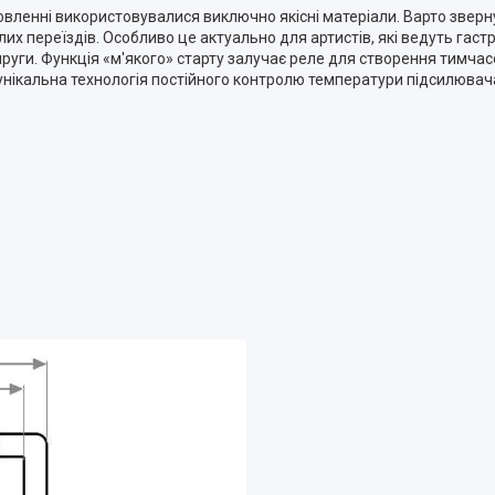
вленні використовувалися виключно якісні матеріали. Варто звернут
алих переїздів. Особливо це актуально для артистів, які ведуть гас
апруги. Функція «м'якого» старту залучає реле для створення тимч
нікальна технологія постійного контролю температури підсилювача