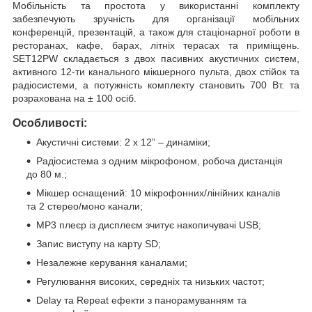
Мобільність та простота у використанні комплекту
забезпечують зручність для організації мобільних
конференцій, презентацій, а також для стаціонарної роботи в
ресторанах, кафе, барах, літніх терасах та приміщень.
SET12PW складається з двох пасивних акустичних систем,
активного 12-ти канального мікшерного пульта, двох стійок та
радіосистеми, а потужність комплекту становить 700 Вт. та
розрахована на ± 100 осіб.
Особливості:
Акустичні системи: 2 х 12” – динаміки;
Радіосистема з одним мікрофоном, робоча дистанція
до 80 м.;
Мікшер оснащений: 10 мікрофонних/лінійних каналів
та 2 стерео/моно канали;
MP3 плеєр із дисплеєм зчитує накопичувачі USB;
Запис виступу на карту SD;
Незалежне керування каналами;
Регулювання високих, середніх та низьких частот;
Delay та Repeat ефекти з панорамуванням та