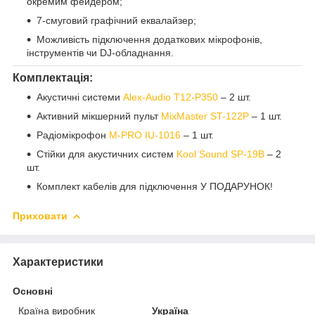
окремим фейдером;
7-смуговий графічний еквалайзер;
Можливість підключення додаткових мікрофонів,
інструментів чи DJ-обладнання.
Комплектація:
Акустичні системи
Alex-Audio T12-P350
– 2 шт.
Активний мікшерний пульт
MixMaster ST-122P
– 1 шт.
Радіомікрофон
M-PRO IU-1016
– 1 шт.
Стійки для акустичних систем
Kool Sound SP-19B
– 2
шт.
Комплект кабелів для підключення У ПОДАРУНОК!
Приховати
Характеристики
Основні
Країна виробник
Україна