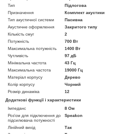
Тип
Підлогова
Призначення
Комплект акустики
Тип акустичної системи
Пасивна
Акустичне оформлення
Закритого типу
Кількість смуг
2
Потужність
700 Вт
Максимальна потужність
1400 Вт
Чутливість
97 дБ
Мінімальна частота
43 Гц
Максимальна частота
19000 Гц
Матеріал корпусу
Дерево
Колір корпусу
Чорний
Розмір динаміка
12
Додаткові функції і характеристики
Імпеданс
8 Ом
Роз'єм для підключення до
Speakon
підсилювача потужності
Лінійний вихід
Так