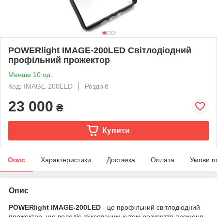
POWERlight IMAGE-200LED Світлодіодний
профільний прожектор
Менше 10 од.
Код: IMAGE-200LED
Роздріб
23 000
₴
Купити
Опис
Характеристики
Доставка
Оплата
Умови п
Опис
POWERlight IMAGE-200LED
- це профільний світлодіодний
прожектор, що володіє фіксованим кутом розкриття променя,