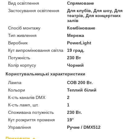
Вид освітлення
Спрямоване
Застосування освітлення
Для клубів, Для шоу, Для
театрів, Для концертних
залів
Спосіб монтажу
Комбіноване
Тип живлення
Мережа
Виробник
PowerLight
Кут випромінювання світла
19 град.
Потужність
230 Вт
Колір корпусу
Чорний
Користувальницькі характеристики
Лампа
COB 200 Вт.
Кольори
Теплий білий
К-сть каналів DMX
2
К-сть ламп, шт.
1
Споживана потужність
230 Вт.
Кут розкриття променя
19°
Управління
Ручне / DMX512
Приховати