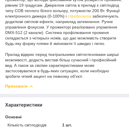
рівним 19 градусам. Джерелом світла в приладі є світлодіод
типу COB теплого білого кольору, потужністю 200 Вт. Функції
електронного димера (0-100%) і
стробоскопа
забезпечують
додаткові світлові ефекти, наприклад затемнення. Ручне
управління фокусом. У прожекторі реалізовано управління
DMX-512 (2 канали). Система профілювання променя
складається з чотирьох ножів, що дає можливість створити
будь-яку форму плями й змінювати її швидко і легко.
Прилад відкриє перед театральними світлотехніками ширші
можливості, додасть виставі більш сучасний і професійний
вид. А також за своїми характеристиками може
застосовуватися в будь-яких ситуаціях, коли необхідно
зробити чіткий акцент на певному об'єкті.
Приховати
Характеристики
Основні
Кількість світлодіодів
1 шт.