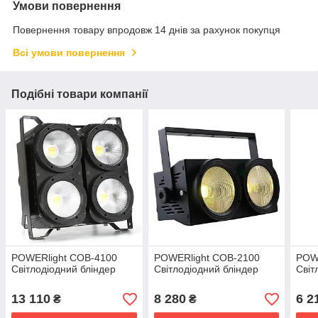
Умови повернення
Повернення товару впродовж 14 днів за рахунок покупця
Всі умови повернення
Подібні товари компанії
POWERlight COB-4100
POWERlight COB-2100
POW
Світлодіодний бліндер
Світлодіодний бліндер
Світ
13 110
8 280
6 2
₴
₴