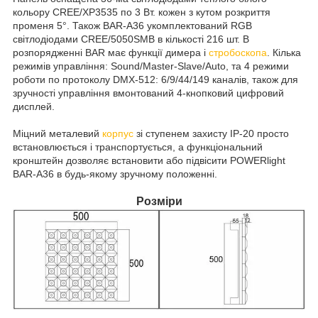
кольору CREE/XP3535 по 3 Вт. кожен з кутом розкриття
променя 5°. Також BAR-A36 укомплектований RGB
світлодіодами CREE/5050SMB в кількості 216 шт. В
розпорядженні BAR має функції димера і
стробоскопа
. Кілька
режимів управління: Sound/Master-Slave/Auto, та 4 режими
роботи по протоколу DMX-512: 6/9/44/149 каналів, також для
зручності управління вмонтований 4-кнопковий цифровий
дисплей.
Міцний металевий
корпус
зі ступенем захисту IP-20 просто
встановлюється і транспортується, а функціональний
кронштейн дозволяє встановити або підвісити POWERlight
BAR-A36 в будь-якому зручному положенні.
Розміри