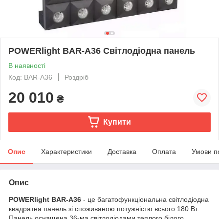
POWERlight BAR-A36 Світлодіодна панель
В наявності
Код: BAR-A36
Роздріб
20 010
₴
Купити
Опис
Характеристики
Доставка
Оплата
Умови п
Опис
POWERlight BAR-A36
- це багатофункціональна світлодіодна
квадратна панель зі споживаною потужністю всього 180 Вт.
Панель оснащена 36-ма світлодіодами теплого білого