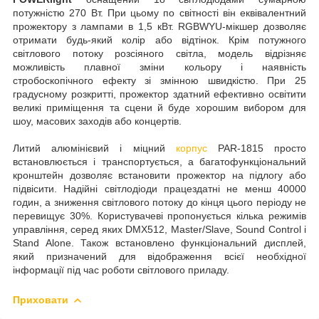
потужністю 270 Вт. При цьому по світності він еквівалентний
прожектору з лампами в 1,5 кВт. RGBWYU-мікшер дозволяє
отримати будь-який колір або відтінок. Крім потужного
світлового потоку розсіяного світла, модель відрізняє
можливість плавної зміни кольору і наявність
стробоскопічного ефекту зі змінною швидкістю. При 25
градусному розкритті, прожектор здатний ефективно освітити
великі приміщення та сцени й буде хорошим вибором для
шоу, масових заходів або концертів.
Литий алюмінієвий і міцний
корпус
PAR-1815 просто
встановлюється і транспортується, а багатофункціональний
кронштейн дозволяє встановити прожектор на підлогу або
підвісити. Надійні світлодіоди працездатні не менш 40000
годин, а зниження світлового потоку до кінця цього періоду не
перевищує 30%. Користувачеві пропонується кілька режимів
управління, серед яких DMX512, Master/Slave, Sound Control і
Stand Alone. Також встановлено функціональний дисплей,
який призначений для відображення всієї необхідної
інформації під час роботи світлового приладу.
Приховати