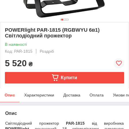
POWERlight PAR-1815 (RGBWYU 6в1)
Світлодіодний прожектор
В наявності
Код: PAR-1815
Роздріб
5 520
₴
Купити
Опис
Характеристики
Доставка
Оплата
Умови п
Опис
Світлодіодний прожектор
PAR-1815
від виробника
POWERlight
оснащений 18 світлодіодами сумарною