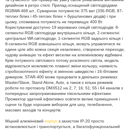
дизайном в ретро стилі. Прилад оснащений світлодіодами
RGBWA 468 шт., Сумарною потужністю 375 ват (336-RGB, 87-
теплих білих і 45-теплих білих + бурштинових діодів) і при
цьому, споживана потужність не перевищує 400 Вт.
Користувачеві доступно 19 керованих секцій світлодіодів: 8-
сегментні RGB світлодіоди внутрішнього кільця, 2-сегментні
центральні WA світлодіоди, 1-сегментні RGB заднього кільця і ​​
8-сегментні RGB зовнішнього кільця, можуть управлятися як
єдине ціле або кожна секція незалежно, створюючи переходи,
чудову анімацію та ефект веселки на алюмінієвому відбивачі.
Крім потужного світлового потоку розсіяного світла, модель
відрізняється можливістю плавної зміни кольору, наявність
стробоскопічного ефекту зі змінною швидкістю і 16-бітовим
димером. STAR-400 може працювати в декількох режимах:
Master/Slave, Stand Alone, Auto, а також є кілька режимів
роботи по протоколу DMX512 на 2; 7; 16; 51; 55 і 64 каналів з
попередньо запрограмованими піксельними ефектами.
Прожектор здатний ефективно освітити великі приміщення і
сцени та буде хорошим вибором для шоу, телебачення,
масових заходів та концертів.
Міцний алюмінієвий
корпус
з захистом IP-20 просто
встановлюється і транспортується, а багатофункціональний