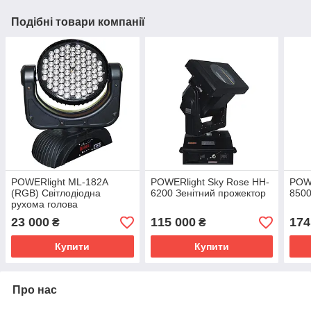
Подібні товари компанії
POWERlight ML-182A
POWERlight Sky Rose HH-
POWE
(RGB) Світлодіодна
6200 Зенітний прожектор
8500
рухома голова
23 000
115 000
174
₴
₴
Купити
Купити
Про нас