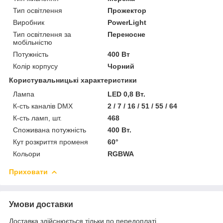
Тип освітлення
Прожектор
Виробник
PowerLight
Тип освітлення за
Переносне
мобільністю
Потужність
400 Вт
Колір корпусу
Чорний
Користувальницькі характеристики
Лампа
LED 0,8 Вт.
К-сть каналів DMX
2 / 7 / 16 / 51 / 55 / 64
К-сть ламп, шт.
468
Споживана потужність
400 Вт.
Кут розкриття променя
60°
Кольори
RGBWA
Приховати
Умови доставки
Доставка здійснюється тільки по передоплаті.