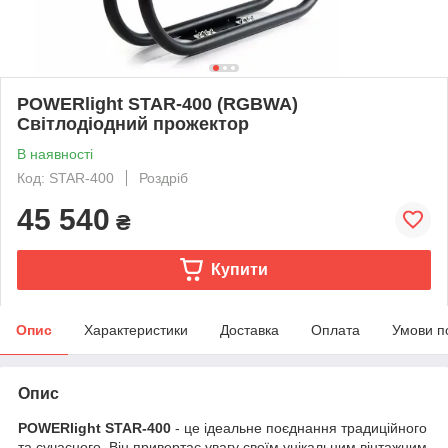
POWERlight STAR-400 (RGBWA)
Світлодіодний прожектор
В наявності
Код: STAR-400
Роздріб
45 540
₴
Купити
Опис
Характеристики
Доставка
Оплата
Умови п
Опис
POWERlight STAR-400
- це ідеальне поєднання традиційного
та сучасного. Він привертає увагу своїм унікальним вінтажним