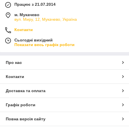
незамінним помічником для звукорежисера. Пасивні мікшери
Працює з 21.07.2014
не мають вбудованого підсилювача потужності.
м. Мукачево
вул. Миру, 12, Мукачево, Україна
Контакти
Сьогодні вихідний
Показати весь графік роботи
Про нас
Контакти
Доставка та оплата
Графік роботи
Повна версія сайту