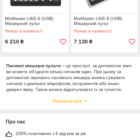
MixMaster LIKE-6 (USB)
MixMaster LIKE-8 (USB)
Мікшерний пульт
Мікшерний пульт
Немає в наявності
Немає в наявності
6 210
7 130
₴
₴
Пасивні мікшерні пульти
– це пристрої, за допомогою яких
ви можете об'єднати кілька сигналів один. При цьому за
допомогою звукового пасивного мікшера можна сумувати
сигнали з декількох мікрофонів, інструментів або інших
джерел звуку. Також можна відрегулювати їх за гучністю,
накласти певні ефекти або налаштування еквалайзера,
Показати все
об'єднати в один стерео-сигнал і подати на підсилювач або
інший пристрій.
Купити пасивний мікшер
– це означає відразу впоратися з
основними завданнями з мікшування звуку на студіях,
Про нас
репетиціях, концертах, а також у домашніх умовах. Багато
додаткових опцій таких як: вбудований процесор ефектів,
100% позитивних з 6 відгуків за рік
компресор, еквалайзер, роблять мікшируючий пристрій