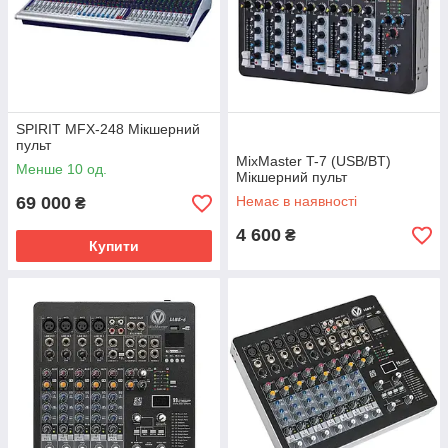
SPIRIT MFX-248 Мікшерний
пульт
MixMaster T-7 (USB/BT)
Менше 10 од.
Мікшерний пульт
69 000
Немає в наявності
₴
4 600
₴
Купити