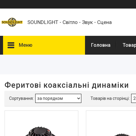
SOUNDLIGHT - Світло - Звук - Сцена
Меню
Головна
Това
Фільтри
Ціна
Феритові коаксіальні динаміки
Наявність
В наявності
2
Товари