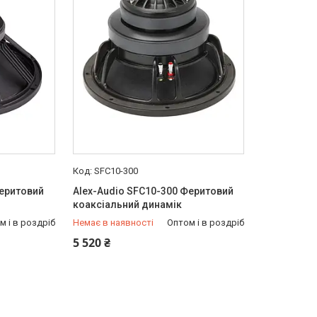
SFC10-300
Феритовий
Alex-Audio SFC10-300 Феритовий
коаксіальний динамік
м і в роздріб
Немає в наявності
Оптом і в роздріб
+380 (50) 849-20-05
5 520 ₴