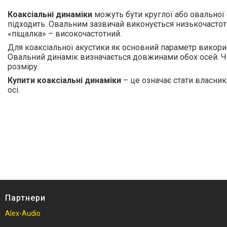
Фурнітура для кейсів і
акустичних систем
Коаксіальні динаміки
можуть бути круглої або овальної
підходить. Овальним зазвичай виконується низькочастотн
Новини
«піщалка» – високочастотний.
Для коаксіальної акустики як основний параметр викори
Про нас
Овальний динамік визначається довжинами обох осей. Чи
розміру.
Доставка та оплата
Купити коаксіальні динаміки
– це означає стати власник
Повернення та обмін
осі.
Відгуки
Партнери
Alex-Audio