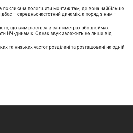
 а покликана полегшити монтаж там, де вона найбільше
ідбас – середньочастотний динамік, а поряд з ним –
шого, що вимірюється в сантиметрах або дюймах.
ати НЧ-динамік. Однак звук залежить не лише від
их та низьких частот розділені та розташовані на одній