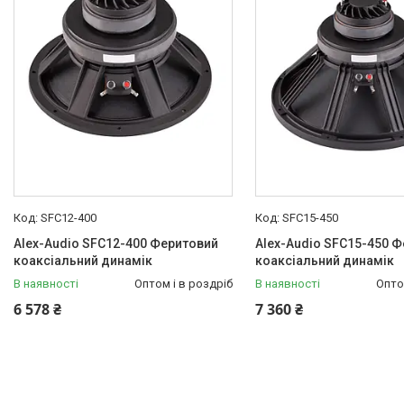
Світлове обладнання
Акустичні системи
Динаміки і ВЧ-драйвери
Мікшерні пульти
Мікрофони
Підсилювачі потужності
Трансляційне обладнання
Спецефекти
Системы управления светом
SFC12-400
SFC15-450
DJ оборудование
Alex-Audio SFC12-400 Феритовий
Alex-Audio SFC15-450 
коаксіальний динамік
коаксіальний динамік
Звукові процесори і
еквалайзери
В наявності
Оптом і в роздріб
В наявності
Опто
6 578 ₴
Проектори та екрани
7 360 ₴
Стійки, кріплення, кейси
Лампи для світлових приладів
Кабельна продукція