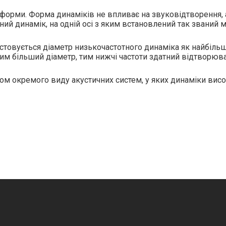
 форми. Форма динаміків не впливає на звуковідтворення,
ий динамік, на одній осі з яким встановлений так званий м
стовується діаметр низькочастотного динаміка як найбіль
м більший діаметр, тим нижчі частоти здатний відтворюв
ом окремого виду акустичних систем, у яких динаміки висок